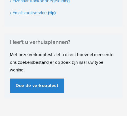
› Elzenaar Aankoopbegeleiding
5
› Email zoekservice
(tip)
Aantal slaapkamers
4
Buitenruimte
Heeft u verhuisplannen?
Achtertuin
Met onze verkooptest ziet u direct hoeveel mensen in
65m²
ons zoekersbestand er op zoek zijn naar uw type
woning.
Doe de verkooptest