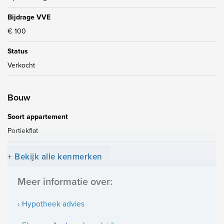
Bijdrage VVE
€ 100
Status
Verkocht
Bouw
Soort appartement
Portiekflat
Gelegen op
+ Bekijk alle kenmerken
0e woonlaag
Meer informatie over:
Oppervlakten en inhoud
› Hypotheek advies
Woonoppervlakte