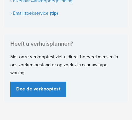
› Elzenaar Aankoopbegeleiding
67m²
› Email zoekservice
(tip)
Indeling
Aantal kamers
4
Heeft u verhuisplannen?
Aantal slaapkamers
Met onze verkooptest ziet u direct hoeveel mensen in
3
ons zoekersbestand er op zoek zijn naar uw type
woning.
Doe de verkooptest