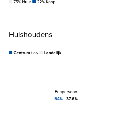
75% Huur
22% Koop
Huishoudens
Centrum
t.o.v
Landelijk
.
Eenpersoon
64%
-
37.6%