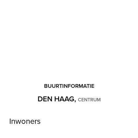
Warm water
C.V.-ketel
Verwarming
C.V.-ketel
Ketel
(Combi-ketel, Eigendom)
Buitenruimte
BUURTINFORMATIE
Ligging
DEN HAAG,
CENTRUM
Aan rustige weg, In centrum, In woonwijk
Inwoners