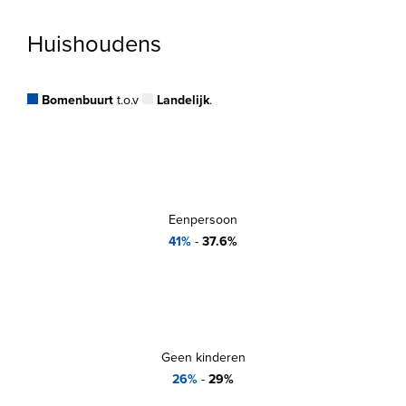
Huishoudens
Bomenbuurt
t.o.v
Landelijk
.
Eenpersoon
41%
-
37.6%
Geen kinderen
26%
-
29%