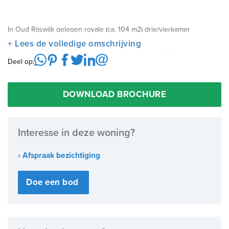
In Oud Rijswijk gelegen royale (ca. 104 m2) drie/vierkamer
parterrewoning met voor- en achtertuin.
+ Lees de volledige omschrijving
De woning is middels een uitbouw vergroot, waardoor een zeer
Deel op:
riante achterslaapkamer is gerealiseerd.
Zeer gunstige en centrale ligging nabij winkels (oa Herenstraat),
openbaar vervoer, scholen en uitvalswegen.
DOWNLOAD BROCHURE
Interesse in deze woning?
› Afspraak bezichtiging
Doe een bod