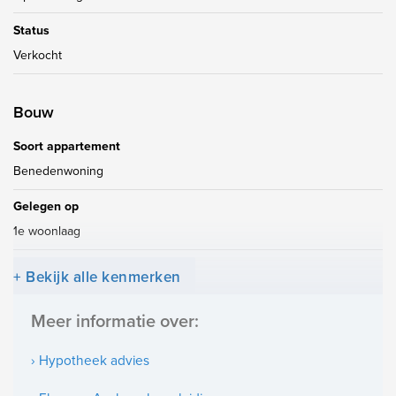
Status
Verkocht
Bouw
Soort appartement
Benedenwoning
Gelegen op
1e woonlaag
+ Bekijk alle kenmerken
Oppervlakten en inhoud
Meer informatie over:
Woonoppervlakte
104m²
› Hypotheek advies