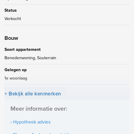
Status
Verkocht
Bouw
Soort appartement
Benedenwoning, Souterrain
Gelegen op
1e woonlaag
+ Bekijk alle kenmerken
Oppervlakten en inhoud
Meer informatie over:
Woonoppervlakte
85m²
› Hypotheek advies