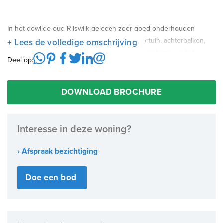
In het gewilde oud Rijswijk gelegen zeer goed onderhouden
verhoogde parterre woning met zonnige voortuin, achterbalkon,
+ Lees de volledige omschrijving
glas in lood ramen en en suite en extra 3e slaapkamer in het
Deel op:
souterrain!
DOWNLOAD BROCHURE
Interesse in deze woning?
› Afspraak bezichtiging
Doe een bod