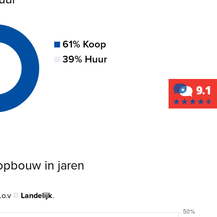
61% Koop
39% Huur
sopbouw in jaren
.o.v
Landelijk
.