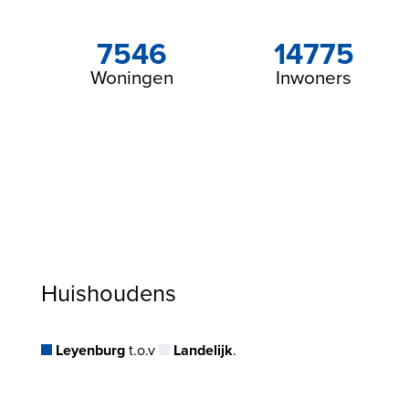
7546
14775
Woningen
Inwoners
Huishoudens
Leyenburg
t.o.v
Landelijk
.