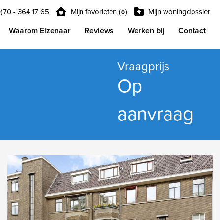
0)70 - 364 17 65
Mijn favorieten (
)
Mijn woningdossier
0
Waarom Elzenaar
Reviews
Werken bij
Contact
Vraagprijs
Op
aanvraag