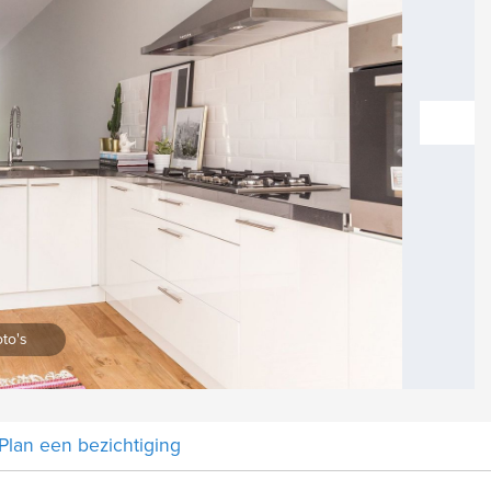
vol
Vergroten
to's
Plan een bezichtiging