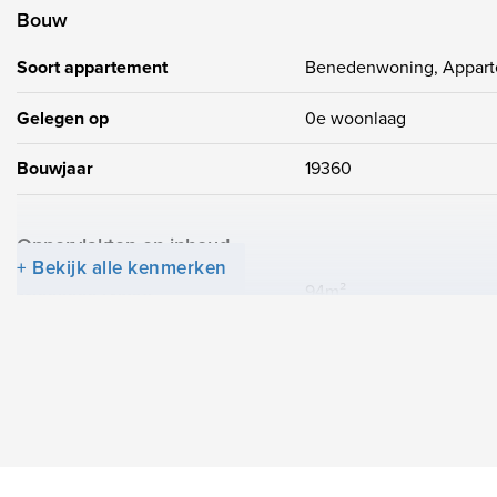
Bouw
Soort appartement
Benedenwoning, Appar
Gelegen op
0e woonlaag
Bouwjaar
19360
Oppervlakten en inhoud
+ Bekijk alle kenmerken
Woonoppervlakte
94m²
Inhoud
383m³
Indeling
Aantal kamers
4