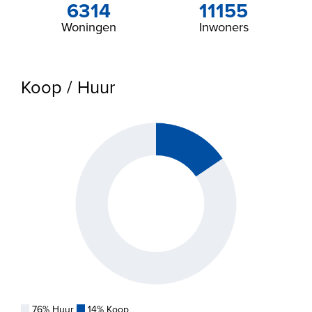
6314
11155
Woningen
Inwoners
Koop / Huur
76% Huur
14% Koop