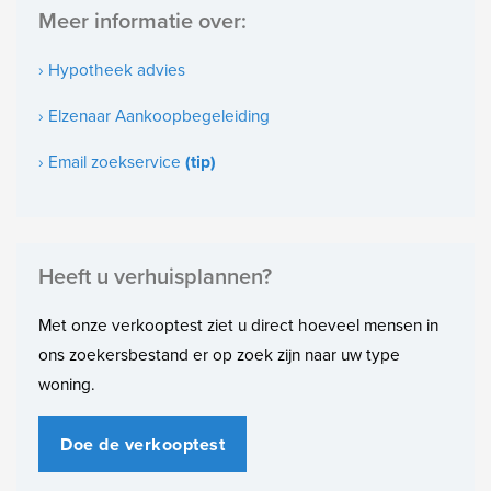
Meer informatie over:
Deze informatie is door ons met de nodige zorgvuldigheid
Gelegen op
samengesteld. Onzerzijds wordt echter geen enkele
1e woonlaag
› Hypotheek advies
aansprakelijkheid aanvaard voor enige onvolledigheid, onjuistheid
Soort bouw
of anderszins, dan wel de gevolgen daarvan. Alle opgegeven
› Elzenaar Aankoopbegeleiding
maten en oppervlakten zijn indicatief.
Bestaande bouw
› Email zoekservice
(tip)
Bouwjaar
1965
Onderhoud binnen
Heeft u verhuisplannen?
Goed
Met onze verkooptest ziet u direct hoeveel mensen in
Onderhoud buiten
ons zoekersbestand er op zoek zijn naar uw type
Goed
woning.
Bijzonderheden
Beschermd stads- of dorpgezicht
Doe de verkooptest