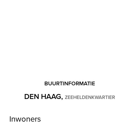
Ketel
(Combi-ketel, Eigendom)
Buitenruimte
Ligging
Aan rustige weg, In woonwijk
Balkon
Ja
BUURTINFORMATIE
DEN HAAG,
ZEEHELDENKWARTIER
Garage
Inwoners