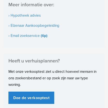
Meer informatie over:
Bouwjaar
2009
› Hypotheek advies
Onderhoud binnen
› Elzenaar Aankoopbegeleiding
Goed
› Email zoekservice
(tip)
Onderhoud buiten
Goed
Heeft u verhuisplannen?
Oppervlakten en inhoud
Woonoppervlakte
Met onze verkooptest ziet u direct hoeveel mensen in
146m²
ons zoekersbestand er op zoek zijn naar uw type
woning.
Perceeloppervlakte
63m²
Doe de verkooptest
Oppervlakte woonkamer