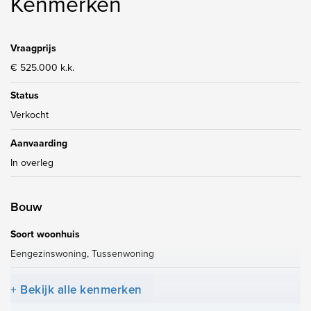
Kenmerken
- elektra 8 gr. + 3 x a.l.s.
- C.V.-combiketel Intergas HR ca. '09
- rondom dubbel glas
Vraagprijs
- energielabel A
€ 525.000 k.k.
- actieve V.v.E. voor parkeergarage ca. € 20,15/m
Status
Verkocht
Aanvaarding
In overleg
Bouw
Soort woonhuis
Eengezinswoning, Tussenwoning
Soort bouw
+ Bekijk alle kenmerken
Bestaande bouw