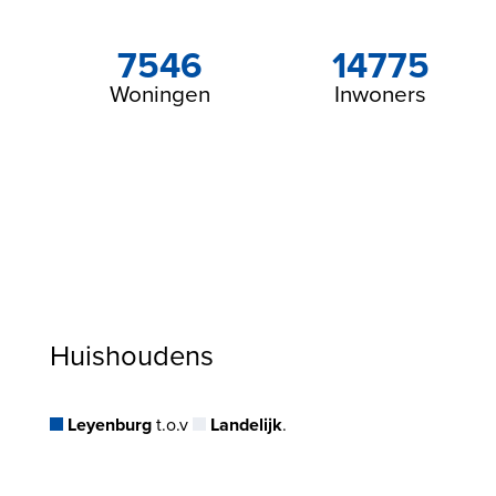
7546
14775
Woningen
Inwoners
Huishoudens
Leyenburg
t.o.v
Landelijk
.