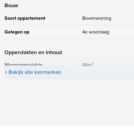
Bouw
Soort appartement
Bovenwoning
Gelegen op
4e woonlaag
Oppervlakten en inhoud
Woonoppervlakte
84m²
+ Bekijk alle kenmerken
Indeling
Aantal slaapkamers
3