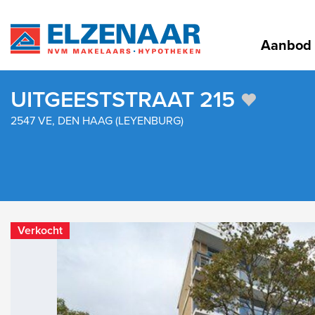
Aanbod
UITGEESTSTRAAT 215
2547 VE, DEN HAAG (LEYENBURG)
Verkocht