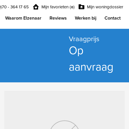
0)70 - 364 17 65
Mijn favorieten (
)
Mijn woningdossier
0
Waarom Elzenaar
Reviews
Werken bij
Contact
Vraagprijs
Op
aanvraag