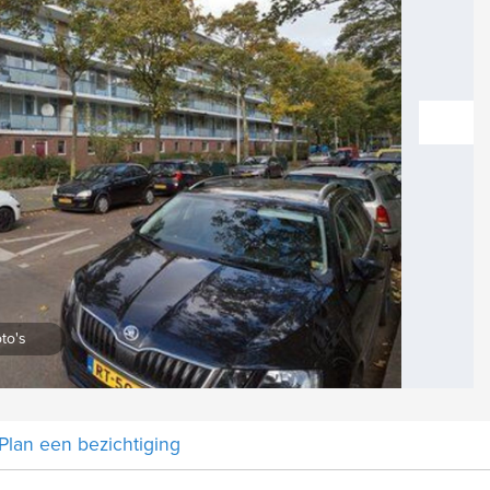
vol
Vergroten
to's
Plan een bezichtiging