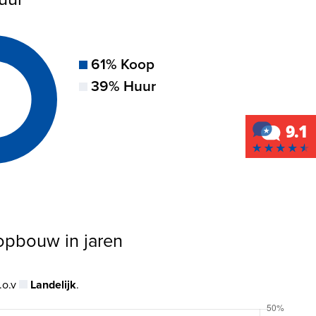
61% Koop
39% Huur
sopbouw in jaren
.o.v
Landelijk
.