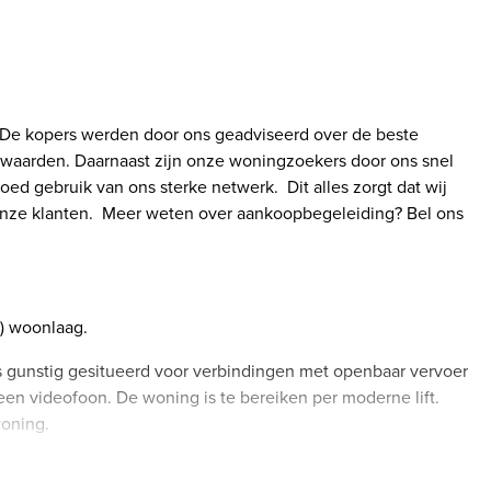
 De kopers werden door ons geadviseerd over de beste
waarden. Daarnaast zijn onze woningzoekers door ons snel
 gebruik van ons sterke netwerk. Dit alles zorgt dat wij
nze klanten. Meer weten over aankoopbegeleiding? Bel ons
) woonlaag.
s gunstig gesitueerd voor verbindingen met openbaar vervoer
en videofoon. De woning is te bereiken per moderne lift.
woning.
 entree woning, gang met toilet, meterkast, ruime keuken met