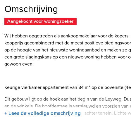
Omschrijving
Aangekocht voor woningzoeker
Wij hebben opgetreden als aankoopmakelaar voor de kopers.
koopprijs gecombineerd met de meest positieve biedingsvoor
op de hoogte van het nieuwste woningaanbod en maken ze goed
een grote slagingskans op een nieuwe woning hebben voor o
gewoon even.
Keurige vierkamer appartement van 84 m² op de bovenste (4e
Dit gebouw ligt op de hoek aan het begin van de Leyweg. Du
en de winkels. De hoofdentree is vernieuwd en voorzien van e
Parkeergelegenheid op het afgesloten achter terrein. Lichte 
+ Lees de volledige omschrijving
Indeling:
Afgesloten hoofdentree met videofoon, lift naar 4e , galerij,