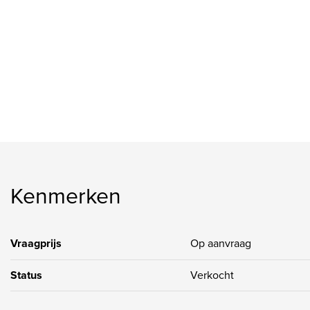
een L-vormige keukenopstelling. Witte kastjes en diverse in
badkamer met inloopdouche en wastafelmeubel, vaste kast, w
slaapkamer heeft toegang naar het balkon op het zuiden. Aan 
onderbouw is nog een berging aanwezig.
Kenmerken
Vraagprijs
Op aanvraag
Status
Verkocht