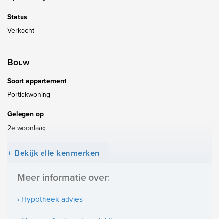
Status
Verkocht
Bouw
Soort appartement
Portiekwoning
Gelegen op
2e woonlaag
+ Bekijk alle kenmerken
Oppervlakten en inhoud
Meer informatie over:
Woonoppervlakte
133m²
› Hypotheek advies