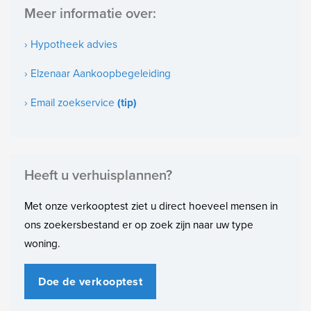
Meer informatie over:
Gelegen op
2e woonlaag
› Hypotheek advies
Soort bouw
› Elzenaar Aankoopbegeleiding
Bestaande bouw
› Email zoekservice
(tip)
Bouwjaar
1898
Onderhoud binnen
Heeft u verhuisplannen?
Goed
Met onze verkooptest ziet u direct hoeveel mensen in
Onderhoud buiten
ons zoekersbestand er op zoek zijn naar uw type
Goed
woning.
Bijzonderheden
Beschermd stads- of dorpgezicht
Doe de verkooptest