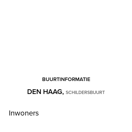
Buitenruimte
Ligging
Aan rustige weg, In woonwijk
Garage
BUURTINFORMATIE
DEN HAAG,
SCHILDERSBUURT
Inwoners