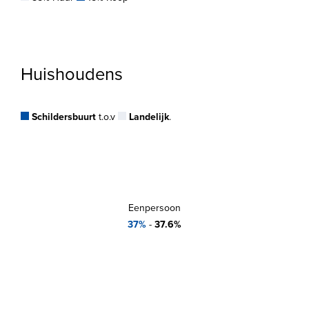
Huishoudens
Schildersbuurt
t.o.v
Landelijk
.
Eenpersoon
37%
-
37.6%