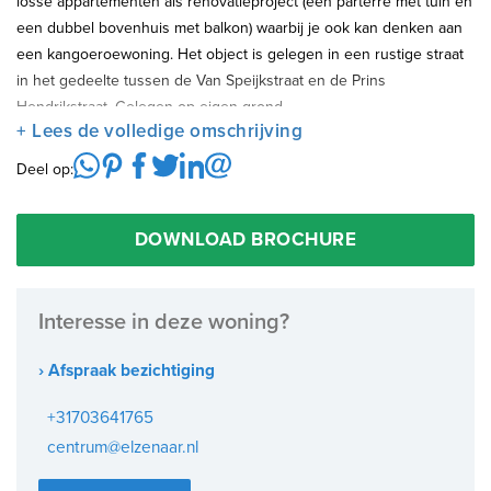
losse appartementen als renovatieproject (een parterre met tuin en
een dubbel bovenhuis met balkon) waarbij je ook kan denken aan
een kangoeroewoning. Het object is gelegen in een rustige straat
in het gedeelte tussen de Van Speijkstraat en de Prins
Hendrikstraat. Gelegen op eigen grond.
+ Lees de volledige omschrijving
Enkele pluspunten van de woning:
Deel op:
- Perfecte locatie
- Mogelijkheid voor ca 5 slaapkamers
DOWNLOAD BROCHURE
- Gebruik als eengezins(stads)woning of 2 afzonderlijke woningen.
- Grote achtertuin op het Z-W.
Interesse in deze woning?
Locatie:
De ligging is om de hoek bij de Prins Hendrikstraat. Dit is een
› Afspraak bezichtiging
levendige, zeer gezellige straat met allerlei eigen ondernemers
+31703641765
winkeltjes en eet/drinkgelegenheden. Alle voorzieningen die het
centrum@elzenaar.nl
stadsleven zo aangenaam maken liggen zoals hiervoor vermeld in
de straat zelf of op korte loopafstand. Gezellige terrasjes, cafés,