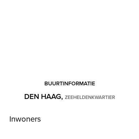
Ligging
Aan rustige weg, In woonwijk
Balkon
Ja
Tuin
Achtertuin
Achtertuin
Zuidwest, 50m², 5.3×11.3m
BUURTINFORMATIE
DEN HAAG,
ZEEHELDENKWARTIER
Garage
Inwoners