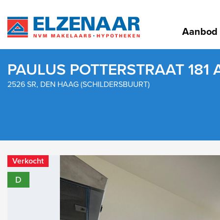
Aanbod
PAULUS POTTERSTRAAT 181 
2526 SR, DEN HAAG (SCHILDERSBUURT)
Verkocht
D