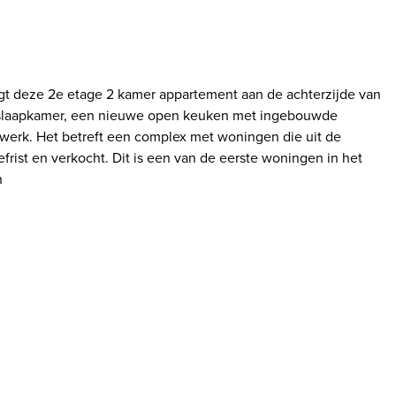
gt deze 2e etage 2 kamer appartement aan de achterzijde van
 slaapkamer, een nieuwe open keuken met ingebouwde
werk. Het betreft een complex met woningen die uit de
st en verkocht. Dit is een van de eerste woningen in het
n
hilderwijk tegen de Houtzagerssingel aan die momenteel wordt
nd van de straat een verlaging in de kade voor de aanleg van