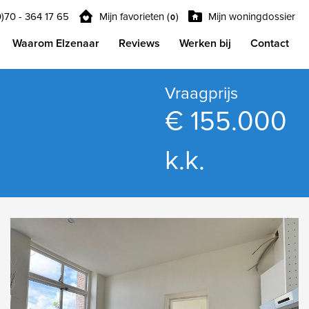
0)70 - 364 17 65
Mijn favorieten (
)
Mijn woningdossier
0
Waarom Elzenaar
Reviews
Werken bij
Contact
Vraagprijs
€ 155.000
k.k.