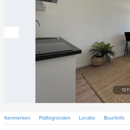
vorige
12 F
Kenmerken
Plattegronden
Locatie
Buurtinfo