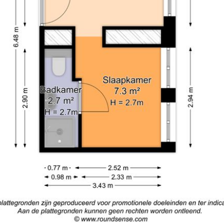
ing
nwijk