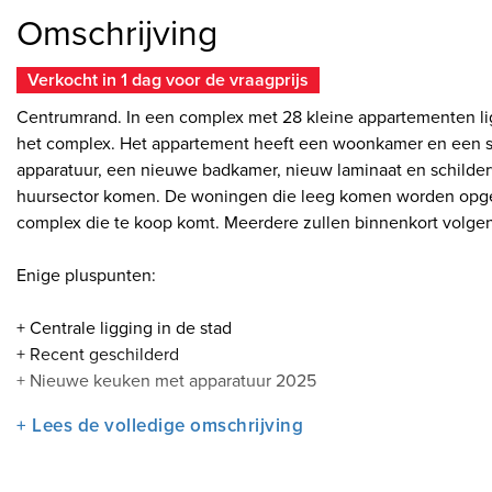
Omschrijving
Verkocht in 1 dag voor de vraagprijs
Centrumrand. In een complex met 28 kleine appartementen li
het complex. Het appartement heeft een woonkamer en een
apparatuur, een nieuwe badkamer, nieuw laminaat en schilder
huursector komen. De woningen die leeg komen worden opgefri
complex die te koop komt. Meerdere zullen binnenkort volge
Enige pluspunten:
+ Centrale ligging in de stad
+ Recent geschilderd
+ Nieuwe keuken met apparatuur 2025
+ Zo te betrekken
+ Lees de volledige omschrijving
Ligging: Gelegen in een rustige straat aan de rand van de Sc
gerenoveerd tot een historische Haagse gracht met aan het ei