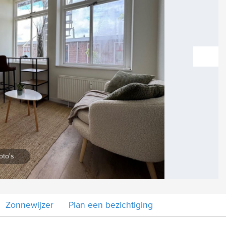
vol
Vergroten
oto's
Zonnewijzer
Plan een bezichtiging