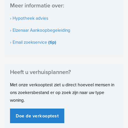
financieringsaanvraag verzorgen.
Meer informatie over:
Gelegen op
--------------------------------------------------------------------------------------------------------
10e woonlaag
› Hypotheek advies
--------------------------------------
Soort bouw
› Elzenaar Aankoopbegeleiding
Deze informatie is door ons met de nodige zorgvuldigheid
Bestaande bouw
samengesteld. Onzerzijds wordt echter geen enkele
› Email zoekservice
(tip)
Bouwjaar
aansprakelijkheid aanvaard voor enige onvolledigheid, onjuistheid
1970
of anderszins, dan wel de gevolgen daarvan. Alle opgegeven
maten en oppervlakten zijn indicatief.
Onderhoud binnen
Heeft u verhuisplannen?
Goed
Met onze verkooptest ziet u direct hoeveel mensen in
Onderhoud buiten
ons zoekersbestand er op zoek zijn naar uw type
Goed
woning.
Bijzonderheden
Toegankelijk voor ouderen
Doe de verkooptest