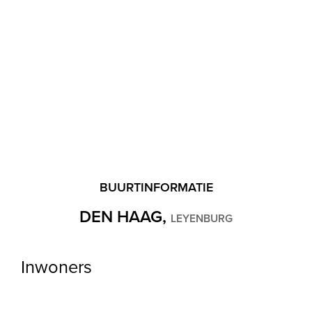
Buitenruimte
Ligging
Aan rustige weg, In woonwijk, Vrij uitzicht
Balkon
Ja
Schuur
Box
BUURTINFORMATIE
DEN HAAG,
LEYENBURG
Garage
Inwoners