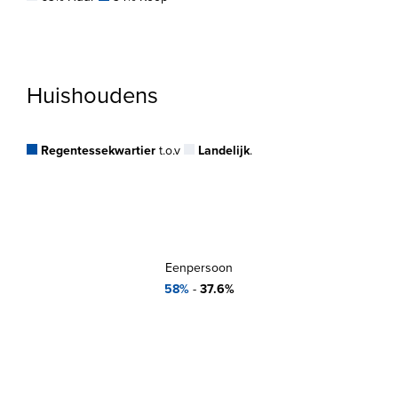
Huishoudens
Regentessekwartier
t.o.v
Landelijk
.
Eenpersoon
58%
-
37.6%