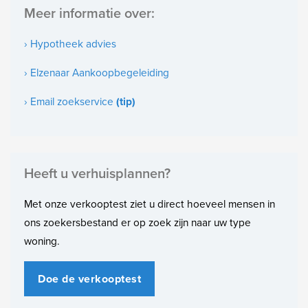
--------------------------------------------------------------------------------------------------------
Meer informatie over:
--------------------------------------
Gelegen op
5e woonlaag
› Hypotheek advies
Deze informatie is door ons met de nodige zorgvuldigheid
Soort bouw
samengesteld. Onzerzijds wordt echter geen enkele
› Elzenaar Aankoopbegeleiding
aansprakelijkheid aanvaard voor enige onvolledigheid, onjuistheid
Bestaande bouw
of anderszins, dan wel de gevolgen daarvan. Alle opgegeven
› Email zoekservice
(tip)
Bouwjaar
maten en oppervlakten zijn indicatief.
1986
Onderhoud binnen
Heeft u verhuisplannen?
Goed
Met onze verkooptest ziet u direct hoeveel mensen in
Onderhoud buiten
ons zoekersbestand er op zoek zijn naar uw type
Goed
woning.
Oppervlakten en inhoud
Doe de verkooptest
Woonoppervlakte