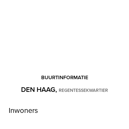
Buitenruimte
Ligging
In woonwijk, Vrij uitzicht
Balkon
Ja
Schuur
Box
BUURTINFORMATIE
DEN HAAG,
REGENTESSEKWARTIER
Garage
Inwoners