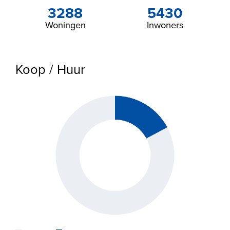
Buitenruimte
3288
5430
Woningen
Inwoners
Ligging
Aan rustige weg, In woonwijk, Vrij uitzicht
Koop / Huur
Garage