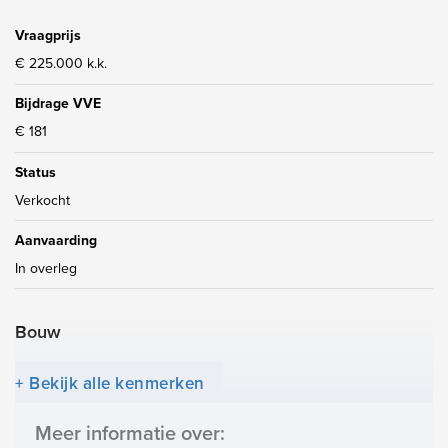
aansprakelijkheid aanvaard voor enige onvolledigheid, onjuistheid
of anderszins, dan wel de gevolgen daarvan. Alle opgegeven
Vraagprijs
maten en oppervlakten zijn indicatief.
€ 225.000 k.k.
Bijdrage VVE
€ 181
Status
Verkocht
Aanvaarding
In overleg
Bouw
Soort appartement
+ Bekijk alle kenmerken
Galerijflat, Appartement
Meer informatie over:
Gelegen op