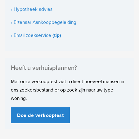
1e woonlaag
› Hypotheek advies
Soort bouw
› Elzenaar Aankoopbegeleiding
Bestaande bouw
› Email zoekservice
(tip)
Bouwjaar
1966
Onderhoud binnen
Heeft u verhuisplannen?
Uitstekend
Met onze verkooptest ziet u direct hoeveel mensen in
Onderhoud buiten
ons zoekersbestand er op zoek zijn naar uw type
Goed
woning.
Oppervlakten en inhoud
Doe de verkooptest
Woonoppervlakte
55m²