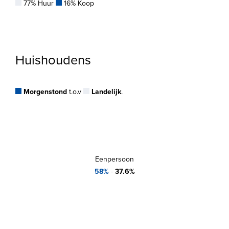
77% Huur
16% Koop
Huishoudens
Morgenstond
t.o.v
Landelijk
.
Eenpersoon
58%
-
37.6%