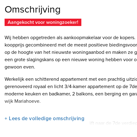
Omschrijving
Aangekocht voor woningzoeker!
Wij hebben opgetreden als aankoopmakelaar voor de kopers.
koopprijs gecombineerd met de meest positieve biedingsvoor
op de hoogte van het nieuwste woningaanbod en maken ze goed
een grote slagingskans op een nieuwe woning hebben voor o
gewoon even.
Werkelijk een schitterend appartement met een prachtig uitzic
gerenoveerd royaal en licht 3/4-kamer appartement op de 7de
moderne keuken en badkamer, 2 balkons, een berging en garage
wijk Mariahoeve.
Indeling begane grond
+ Lees de volledige omschrijving
Gemeenschappelijk afgesloten entree, lift naar de 7de verdie
onderbouw.