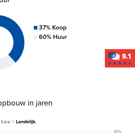
37% Koop
60% Huur
sopbouw in jaren
t.o.v
Landelijk
.