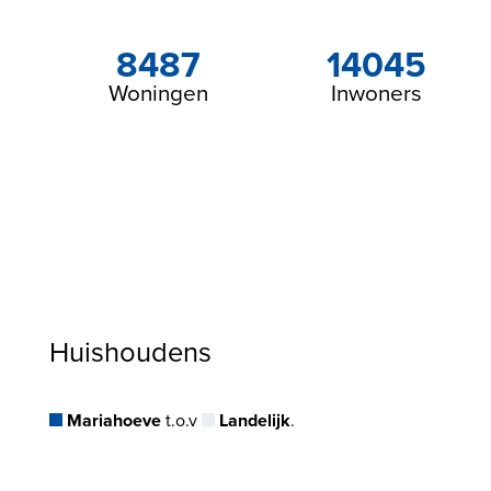
8487
14045
Woningen
Inwoners
Huishoudens
Mariahoeve
t.o.v
Landelijk
.