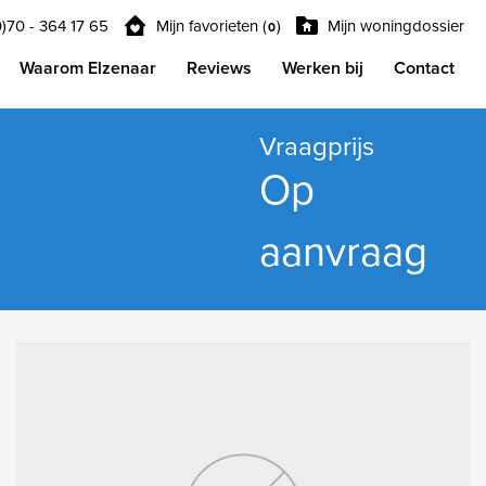
0)70 - 364 17 65
Mijn favorieten (
)
Mijn woningdossier
0
Waarom Elzenaar
Reviews
Werken bij
Contact
Vraagprijs
Op
aanvraag