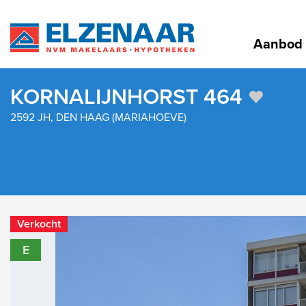
Aanbod
KORNALIJNHORST 464
2592 JH, DEN HAAG (MARIAHOEVE)
Verkocht
E