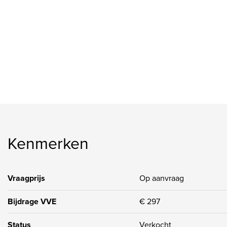
Indeling appartement 7de verdieping (met de lift te bereiken)
Ruime hal met meterkast en toegang tot alle vertrekken. Separ
In de royale woon- eetkamer (ca. 50 m2) is er een prachtige 
inbouwapparatuur van het merk Whirlpool waaronder een vaat
inductiekookplaat met geïntegreerde afzuiging, quooker en s
op waar je heerlijk kunt genieten van de zon met nog eens pra
Er zijn 2 ruime slaapkamers waarvan één aan de achterzijde m
is weer heel gemakkelijk terug te brengen naar 2 slaapkamer
de hal is nog steeds aanwezig.
Kenmerken
De moderne en lichte badkamer is voorzien van grijze tegels
spiegel en handdoek radiator. Ook is er een aparte wasruimte
Vraagprijs
Op aanvraag
Er ligt een mooie pvc vloer in houtlook in de woon- eetkamer,
Bijdrage VVE
€ 297
hebben een mooie grijze tegelvloer.
Alle wanden en plafonds zijn glad gestuct en alle deuren binn
Status
Verkocht