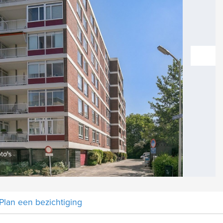
vol
Vergroten
to's
Plan een bezichtiging