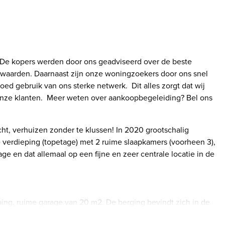
 De kopers werden door ons geadviseerd over de beste
waarden. Daarnaast zijn onze woningzoekers door ons snel
 gebruik van ons sterke netwerk. Dit alles zorgt dat wij
nze klanten. Meer weten over aankoopbegeleiding? Bel ons
ht, verhuizen zonder te klussen! In 2020 grootschalig
 verdieping (topetage) met 2 ruime slaapkamers (voorheen 3),
 en dat allemaal op een fijne en zeer centrale locatie in de
ping, ruime garage van 20 m2. De berging bevindt zich in de