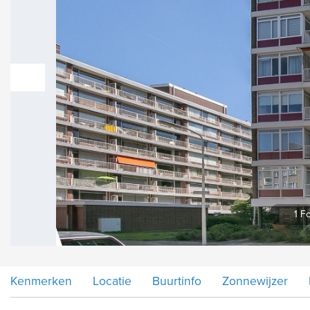
vorige
1 Fo
Kenmerken
Locatie
Buurtinfo
Zonnewijzer