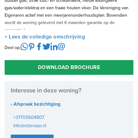
dubbel glas, strak stuc- en schilderwerk, nieuw leidingwerk
(gas/water/elektra) en een fraaie houten vloer. De Vereniging van
Eigenaren actief met een meerjarenonderhoudsplan. Bovendien
wordt de woning geleverd met 6 maanden garantie op de
renovatie !
+ Lees de volledige omschrijving
Enige pluspunten van de woning:
Deel op:
+ Energiezuinig met energielabel A
+ Riante tuin op het zuid-westen
DOWNLOAD BROCHURE
+ Splinternieuwe keuken met inbouwapparatuur
+ Splinternieuwe luxe badkamer en toilet
Gunstige ligging t.o.v. Park den Burgh, winkels Goeverneurlaan met
Interesse in deze woning?
Albert Heijn, NS Station Hollands spoor en op fietsafstand van
Stadscentrum. In nabijheid van het overig openbaarvervoer en
› Afspraak bezichtiging
nabij uitvalswegen.
+31703604807
info@elzenaar.nl
Indeling: