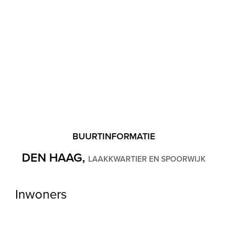
Verwarming
C.V.-ketel
Ketel
Intergas (2025, Combi-ketel, Eigendom)
Buitenruimte
Ligging
Aan rustige weg, In centrum, In woonwijk
BUURTINFORMATIE
Tuin
DEN HAAG,
LAAKKWARTIER EN SPOORWIJK
Achtertuin
Achtertuin
Inwoners
Zuidwest, 62m², 7.32×8.5m