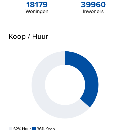
Garage
18179
39960
Woningen
Inwoners
Koop / Huur
62% Huur
36% Koop