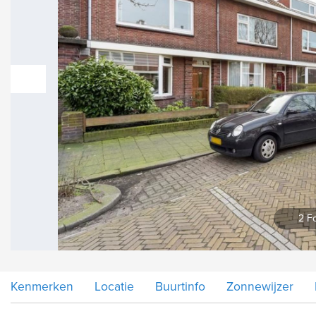
vorige
2 Fo
Kenmerken
Locatie
Buurtinfo
Zonnewijzer