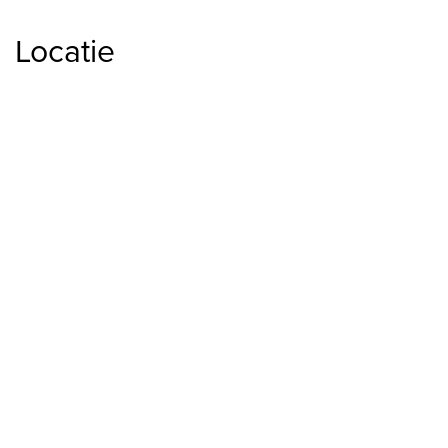
Aantal woonlagen
3
Locatie
Buitenruimte
Tuin
Achtertuin, Voortuin