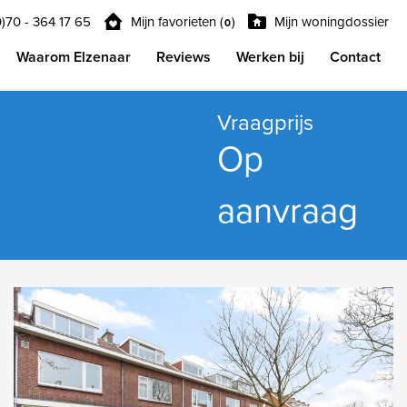
0)70 - 364 17 65
Mijn favorieten (
)
Mijn woningdossier
0
Waarom Elzenaar
Reviews
Werken bij
Contact
Vraagprijs
Op
aanvraag