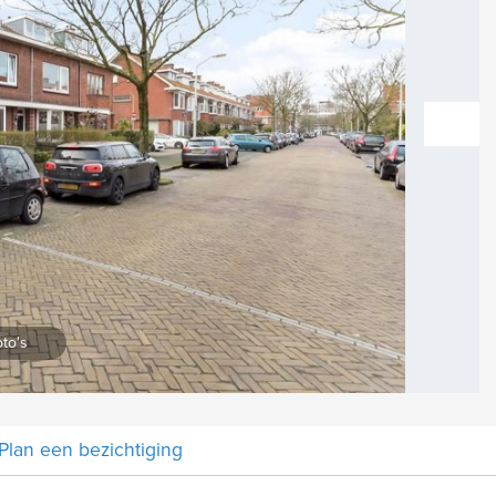
vol
Vergroten
to's
Plan een bezichtiging