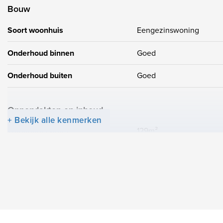
Bouw
Soort woonhuis
Eengezinswoning
Onderhoud binnen
Goed
Onderhoud buiten
Goed
Oppervlakten en inhoud
+ Bekijk alle kenmerken
Woonoppervlakte
129m²
Indeling
Aantal kamers
6
Aantal slaapkamers
4