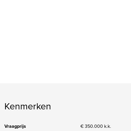
-Energielabel B
-Verwarming en warm water door CV-combiketel (bj 2020)
-Actieve V.v.E. 92 euro pm.
-Berging in onderbouw
-Notaris keuze aan koper echter in regio Haaglanden
Indeling
Afgesloten portiek, toegang tot bergingen; trapopgang naar 
Entree, ruime hal met meterkast, toilet met fonteintje.
Twee slaapkamers (4.37 x 3.19), (3.24 x 2.20). Volledig bete
radiator.
Trapopgang:
Kenmerken
Ruime lichte woon/eetkamer (ca. 6.04 x 4.34) met toegang tot
inbouwapparatuur (4.07 x 2.71).
Vraagprijs
€ 350.000 k.k.