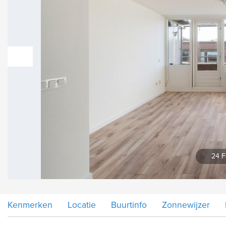
vorige
24 F
Kenmerken
Locatie
Buurtinfo
Zonnewijzer