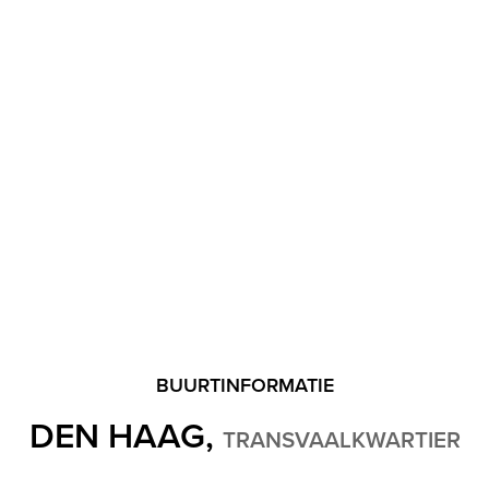
, Vloerisolatie, Dubbel glas, Volledig geisoleerd
endom)
BUURTINFORMATIE
DEN HAAG,
TRANSVAALKWARTIER