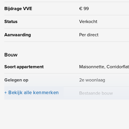
Bijdrage VVE
€ 99
Status
Verkocht
Aanvaarding
Per direct
Bouw
Soort appartement
Maisonnette, Corridorflat
Gelegen op
2e woonlaag
+ Bekijk alle kenmerken
Soort bouw
Bestaande bouw
Bouwjaar
2001
Onderhoud binnen
Uitstekend