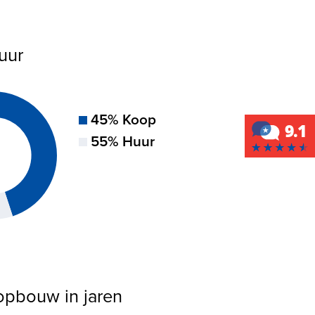
uur
45% Koop
55% Huur
sopbouw in jaren