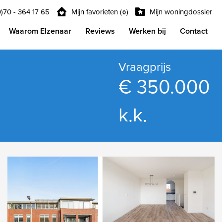
0)70 - 364 17 65
Mijn favorieten (
)
Mijn woningdossier
0
Waarom Elzenaar
Reviews
Werken bij
Contact
Vraagprijs
€ 350.000
k.k.