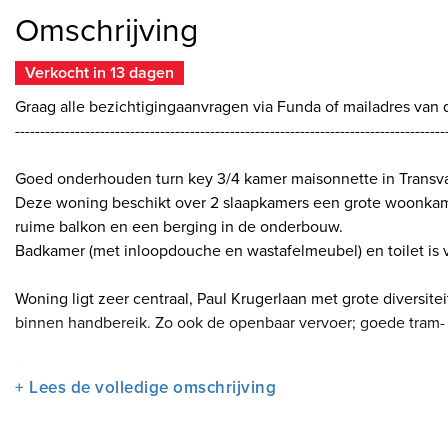
Omschrijving
Verkocht in 13 dagen
Graag alle bezichtigingaanvragen via Funda of mailadres van 
--------------------------------------------------------------------------------------
Goed onderhouden turn key 3/4 kamer maisonnette in Transva
Deze woning beschikt over 2 slaapkamers een grote woonkam
ruime balkon en een berging in de onderbouw.
Badkamer (met inloopdouche en wastafelmeubel) en toilet is 
Woning ligt zeer centraal, Paul Krugerlaan met grote diversit
binnen handbereik. Zo ook de openbaar vervoer; goede tram-
Bijzonderheden:
+ Lees de volledige omschrijving
-Bouwjaar 2001
-Erfpacht eeuwigdurend en canon is afgekocht
-Oplevering in overleg