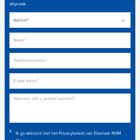
afspraak.
Aanhef*
Ik ga akkoord met het
Privacybeleid
van Elzenaar NVM