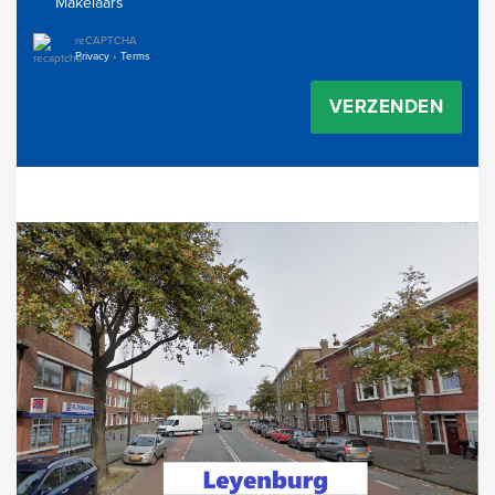
Makelaars
reCAPTCHA
Privacy
•
Terms
VERZENDEN